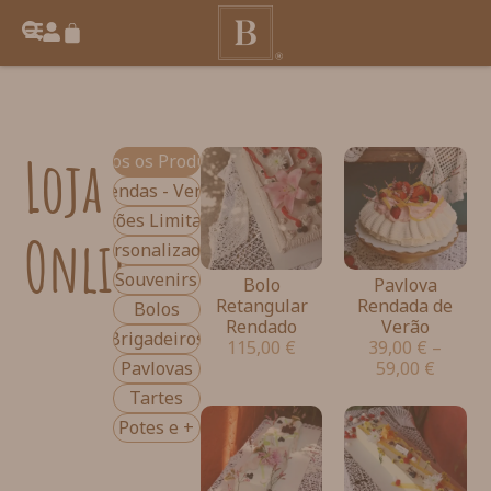
Loja
Todos os Produtos
Entre Rendas - Verão 2026
Edições Limitadas
Online
Personalizados
Souvenirs
Bolo
Pavlova
Retangular
Rendada de
Bolos
Rendado
Verão
Brigadeiros
115,00
€
39,00
€
–
59,00
€
Pavlovas
Tartes
Potes e +