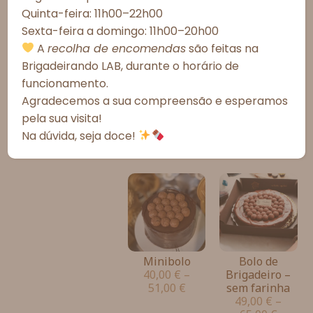
Quinta-feira: 11h00–22h00
Ver preferências
Sexta-feira a domingo: 11h00–20h00
Política de Cookies
Política de Privacidade – Brigadeirando
A
recolha de encomendas
são feitas na
Brigadeirando LAB, durante o horário de
funcionamento.
Bolo Coração
Bolo grande
Agradecemos a sua compreensão e esperamos
46,00
€
–
78,00
€
–
pela sua visita!
61,00
€
97,00
€
Na dúvida, seja doce!
Minibolo
Bolo de
40,00
€
–
Brigadeiro –
51,00
€
sem farinha
49,00
€
–