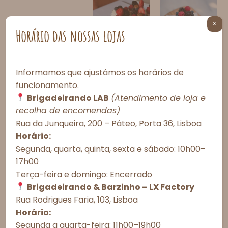
X
Horário das nossas lojas
Micropavlova
Minipavlovas
s – Conjunto
– Conjunto
Informamos que ajustámos os horários de
de 10
de 4
funcionamento.
unidades
unidades
30,00
€
24,00
€
Brigadeirando LAB
(Atendimento de loja e
Consentimento de Cookies
recolha de encomendas)
Rua da Junqueira, 200 – Páteo, Porta 36, Lisboa
Para proporcionar as melhores experiências, utilizamos tecnologias
como cookies para armazenar e/ou acessar informações do
Horário:
dispositivo. O consentimento com essas tecnologias nos permitirá
Segunda, quarta, quinta, sexta e sábado: 10h00–
processar dados como comportamento de navegação ou IDs únicos
17h00
neste site. A não autorização ou a retirada do consentimento podem
afetar negativamente determinados recursos e funções.
Terça-feira e domingo: Encerrado
Frasco de
Microtarte –
Brigadeirando & Barzinho – LX Factory
minibrigadei
Conjunto de
Aceitar todos
ros
9 unidades
Rua Rodrigues Faria, 103, Lisboa
25,00
€
–
22,50
€
–
Horário:
35,00
€
27,00
€
Recusar todos
Segunda a quarta-feira: 11h00–19h00