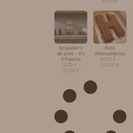
65,00
€
Brigadeiro
Bolo
de pote – Kit
Alfanumérico
3 frascos
98,00
€
–
15,00
€
–
120,00
€
25,00
€