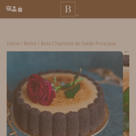
Início
/
Bolos
/ Bolo Charlotte do Salão Principal