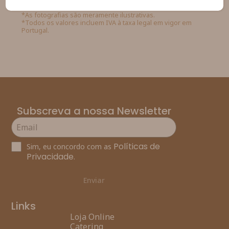
*As fotografias são meramente ilustrativas.
*Todos os valores incluem IVA à taxa legal em vigor em
Portugal.
Subscreva a nossa Newsletter
Políticas de
Sim, eu concordo com as
Privacidade
.
Enviar
Links
Loja Online
Catering