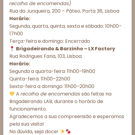
Consentimento de Cookies
recolha de encomendas)
Esgotado
Rua da Junqueira, 200 – Páteo, Porta 36, Lisboa
Para proporcionar as melhores experiências, utilizamos tecnologias
como cookies para armazenar e/ou acessar informações do
Horário:
dispositivo. O consentimento com essas tecnologias nos permitirá
Segunda, quarta, quinta, sexta e sábado: 10h00–
processar dados como comportamento de navegação ou IDs únicos
Observações do cliente:
17h00
neste site. A não autorização ou a retirada do consentimento podem
afetar negativamente determinados recursos e funções.
Terça-feira e domingo: Encerrado
Brigadeirando & Barzinho – LX Factory
Aceitar todos
Rua Rodrigues Faria, 103, Lisboa
Horário:
Recusar todos
Segunda a quarta-feira: 11h00–19h00
Esgotado
Quinta-feira: 11h00–22h00
Ver preferências
Sexta-feira a domingo: 11h00–20h00
Política de Cookies
Política de Privacidade – Brigadeirando
A
recolha de encomendas
são feitas na
Informações Importantes
Brigadeirando LAB, durante o horário de
Prazos de Entrega
funcionamento.
Agradecemos a sua compreensão e esperamos
Meios de Entrega
pela sua visita!
Alergénicos
Na dúvida, seja doce!