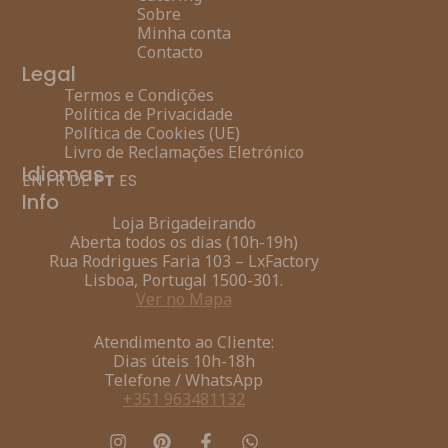
Sobre
Minha conta
Contacto
Legal
Termos e Condições
Política de Privacidade
Política de Cookies (UE)
Livro de Reclamações Eletrónico
Idiomas
EN
FR
DE
PT
ES
Info
Loja Brigadeirando
Aberta todos os dias (10h-19h)
Rua Rodrigues Faria 103 – LxFactory
Lisboa, Portugal 1500-301.
Ver no Mapa
Atendimento ao Cliente:
Dias úteis 10h-18h
Telefone / WhatsApp
+351 963481132