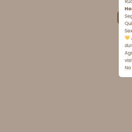
Rua
Ho
Seg
Qui
Se
du
Ag
vis
Na 