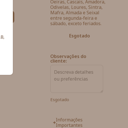
Oeiras, Cascais, Amadora,
Odivelas, Loures, Sintra,
Mafra, Almada e Seixal
ias
entre segunda-feira e
sábado, exceto feriados.
Esgotado
B,
Observações do
cliente:
Esgotado
Informações
Importantes