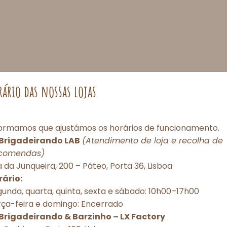
rário das nossas lojas
formamos que ajustámos os horários de funcionamento.
Brigadeirando LAB
(Atendimento de loja e recolha de
comendas)
Consentimento de Cookies
 da Junqueira, 200 – Páteo, Porta 36, Lisboa
rário:
porcionar as melhores experiências, utilizamos tecnologias como cookies pa
unda, quarta, quinta, sexta e sábado: 10h00–17h00
r e/ou acessar informações do dispositivo. O consentimento com essas tec
rça-feira e domingo: Encerrado
itirá processar dados como comportamento de navegação ou IDs únicos nes
torização ou a retirada do consentimento podem afetar negativamente dete
Brigadeirando & Barzinho – LX Factory
 e funções.