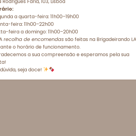
 Rodrigues Faria, 103, Lisboa
rário:
unda a quarta-feira: 11h00–19h00
Aceitar todos
Recusar todos
Ver preferênc
nta-feira: 11h00–22h00
xta-feira a domingo: 11h00–20h00
Política de Cookies
Política de Privacidade – Brigadeirando
A
recolha de encomendas
são feitas na Brigadeirando LA
rante o horário de funcionamento.
radecemos a sua compreensão e esperamos pela sua
ita!
dúvida, seja doce!