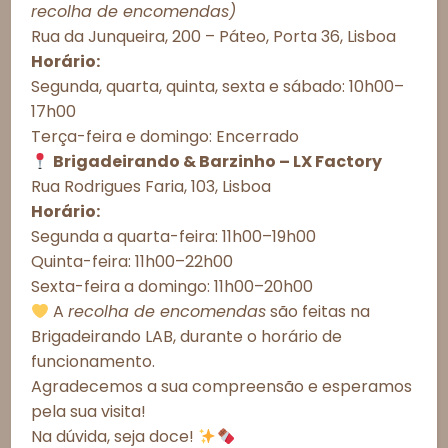
Consentimento de Cookies
recolha de encomendas)
Esgotado
Rua da Junqueira, 200 – Páteo, Porta 36, Lisboa
Para proporcionar as melhores experiências, utilizamos tecnologias
como cookies para armazenar e/ou acessar informações do
Horário:
dispositivo. O consentimento com essas tecnologias nos permitirá
Segunda, quarta, quinta, sexta e sábado: 10h00–
processar dados como comportamento de navegação ou IDs únicos
Observações do cliente:
17h00
neste site. A não autorização ou a retirada do consentimento podem
afetar negativamente determinados recursos e funções.
Terça-feira e domingo: Encerrado
Brigadeirando & Barzinho – LX Factory
Aceitar todos
Rua Rodrigues Faria, 103, Lisboa
Horário:
Recusar todos
Segunda a quarta-feira: 11h00–19h00
Esgotado
Quinta-feira: 11h00–22h00
Ver preferências
Sexta-feira a domingo: 11h00–20h00
Política de Cookies
Política de Privacidade – Brigadeirando
A
recolha de encomendas
são feitas na
Informações Importantes
Brigadeirando LAB, durante o horário de
Prazos de Entrega
funcionamento.
Agradecemos a sua compreensão e esperamos
Meios de Entrega
pela sua visita!
Alergénicos
Na dúvida, seja doce!