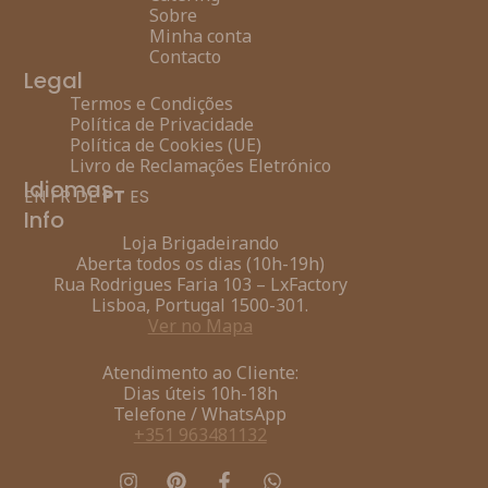
Sobre
Minha conta
Contacto
Legal
Termos e Condições
Política de Privacidade
Política de Cookies (UE)
Livro de Reclamações Eletrónico
Idiomas
EN
FR
DE
PT
ES
Info
Loja Brigadeirando
Aberta todos os dias (10h-19h)
Rua Rodrigues Faria 103 – LxFactory
Lisboa, Portugal 1500-301.
Ver no Mapa
Atendimento ao Cliente:
Dias úteis 10h-18h
Telefone / WhatsApp
+351 963481132