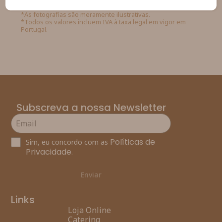
*As fotografias são meramente ilustrativas.
*Todos os valores incluem IVA à taxa legal em vigor em
Portugal.
Subscreva a nossa Newsletter
Políticas de
Sim, eu concordo com as
Privacidade
.
Enviar
Links
Loja Online
Catering