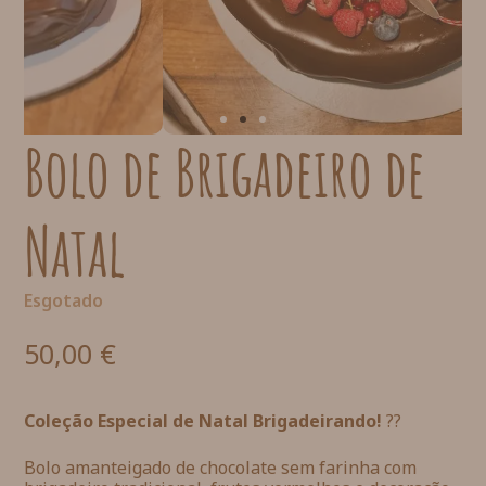
Bolo de Brigadeiro de
Natal
Esgotado
50,00
€
Coleção Especial de Natal Brigadeirando!
??
Bolo amanteigado de chocolate sem farinha com