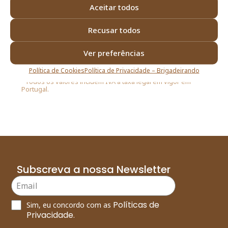
Aceitar todos
Prazos de Entrega
Meios de Entrega
Recusar todos
Alergénicos
Ver preferências
Política de Cookies
Política de Privacidade – Brigadeirando
*As fotografias são meramente ilustrativas.
*Todos os valores incluem IVA à taxa legal em vigor em
Portugal.
Subscreva a nossa Newsletter
Políticas de
Sim, eu concordo com as
Privacidade
.