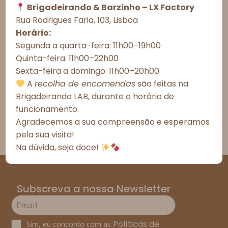
Brigadeirando & Barzinho – LX Factory
Informações Importantes
Aceitar todos
Rua Rodrigues Faria, 103, Lisboa
Prazos de Entrega
Horário:
Recusar todos
Segunda a quarta-feira: 11h00–19h00
Meios de Entrega
Quinta-feira: 11h00–22h00
Ver preferências
Alergénicos
Sexta-feira a domingo: 11h00–20h00
Política de Cookies
Política de Privacidade – Brigadeirando
A
recolha de encomendas
são feitas na
*As fotografias são meramente ilustrativas.
Brigadeirando LAB, durante o horário de
*Todos os valores incluem IVA à taxa legal em vigor em
funcionamento.
Portugal.
Agradecemos a sua compreensão e esperamos
pela sua visita!
Na dúvida, seja doce!
Subscreva a nossa Newsletter
Políticas de
Sim, eu concordo com as