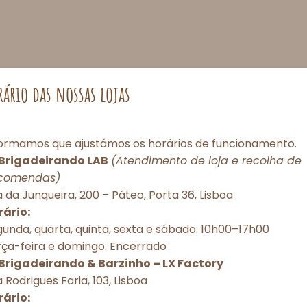
rário das nossas lojas
formamos que ajustámos os horários de funcionamento.
Brigadeirando LAB
(Atendimento de loja e recolha de
comendas)
Consentimento de Cookies
 da Junqueira, 200 – Páteo, Porta 36, Lisboa
rário:
porcionar as melhores experiências, utilizamos tecnologias como cookies pa
unda, quarta, quinta, sexta e sábado: 10h00–17h00
r e/ou acessar informações do dispositivo. O consentimento com essas tec
rça-feira e domingo: Encerrado
itirá processar dados como comportamento de navegação ou IDs únicos nes
torização ou a retirada do consentimento podem afetar negativamente dete
Brigadeirando & Barzinho – LX Factory
 e funções.
 Rodrigues Faria, 103, Lisboa
rário: