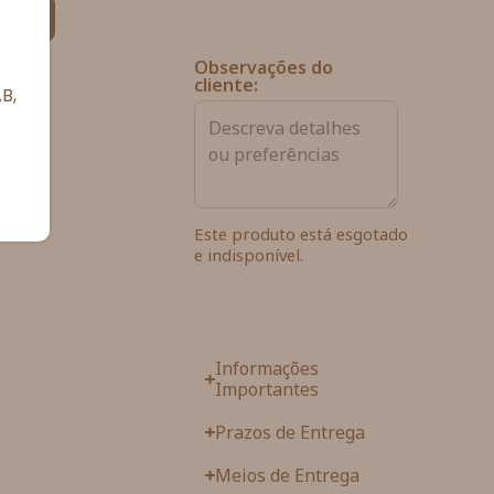
ias
Observações do
cliente:
B,
Este produto está esgotado
e indisponível.
Informações
Importantes
Prazos de Entrega
Meios de Entrega