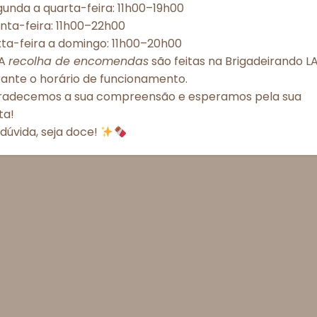
unda a quarta-feira: 11h00–19h00
Aceitar todos
Recusar todos
Ver preferênc
nta-feira: 11h00–22h00
xta-feira a domingo: 11h00–20h00
Política de Cookies
Política de Privacidade – Brigadeirando
A
recolha de encomendas
são feitas na Brigadeirando LA
rante o horário de funcionamento.
radecemos a sua compreensão e esperamos pela sua
ita!
dúvida, seja doce!