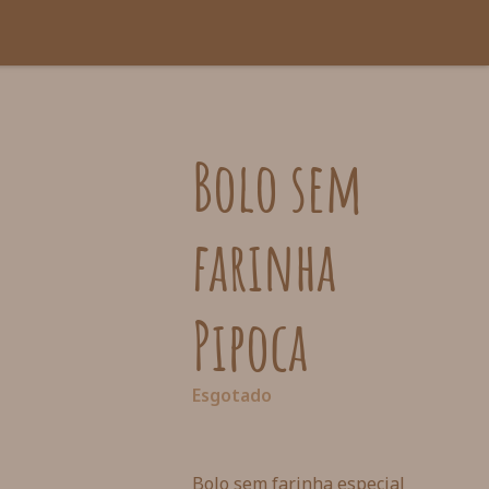
Bolo sem
farinha
Pipoca
Esgotado
Bolo sem farinha especial