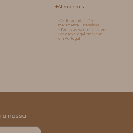
Alergénicos
*As fotografias são
meramente ilustrativas.
*Todos os valores incluem
IVA à taxa legal em vigor
em Portugal.
 a nossa
r