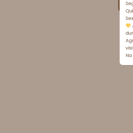
Seg
Qui
Se
du
Ag
vis
Na 