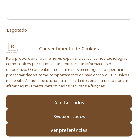
Esgotado
Consentimento de Cookies
Informações Importantes
Para proporcionar as melhores experiências, utilizamos tecnologias
Prazos de Entrega
como cookies para armazenar e/ou acessar informações do
dispositivo. O consentimento com essas tecnologias nos permitirá
processar dados como comportamento de navegação ou IDs únicos
Meios de Entrega
neste site. A não autorização ou a retirada do consentimento podem
afetar negativamente determinados recursos e funções.
Alergénicos
Aceitar todos
*As fotografias são meramente ilustrativas.
*Todos os valores incluem IVA à taxa legal em vigor em
Portugal.
Recusar todos
Ver preferências