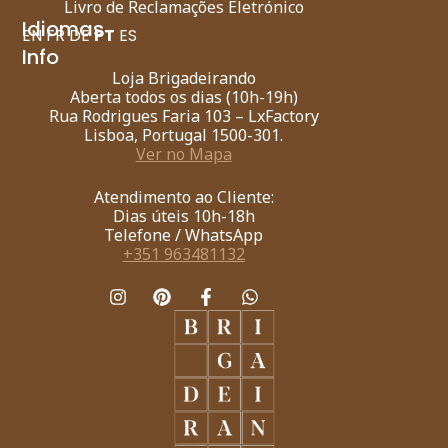
Livro de Reclamações Eletrónico
Idiomas
EN
FR
DE
PT
ES
Info
Loja Brigadeirando
Aberta todos os dias (10h-19h)
Rua Rodrigues Faria 103 – LxFactory
Lisboa, Portugal 1500-301.
Ver no Mapa
Atendimento ao Cliente:
Dias úteis 10h-18h
Telefone / WhatsApp
+351 963481132