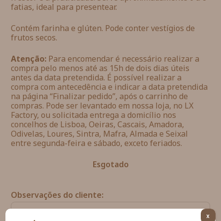
fatias, ideal para presentear.
Contém farinha e glúten. Pode conter vestígios de
frutos secos.
Atenção:
Para encomendar é necessário realizar a
compra pelo menos até as 15h de dois dias úteis
antes da data pretendida. É possível realizar a
compra com antecedência e indicar a data pretendida
na página “Finalizar pedido”, após o carrinho de
compras. Pode ser levantado em nossa loja, no LX
Factory, ou solicitada entrega a domicílio nos
concelhos de Lisboa, Oeiras, Cascais, Amadora,
Odivelas, Loures, Sintra, Mafra, Almada e Seixal
entre segunda-feira e sábado, exceto feriados.
Esgotado
Observações do cliente:
X