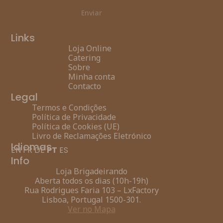
Enviar
Links
Loja Online
Catering
Sobre
Minha conta
Contacto
Legal
Termos e Condições
Política de Privacidade
Política de Cookies (UE)
Livro de Reclamações Eletrónico
Idiomas
EN
FR
DE
PT
ES
Info
Loja Brigadeirando
Aberta todos os dias (10h-19h)
Rua Rodrigues Faria 103 – LxFactory
Lisboa, Portugal 1500-301.
Ver no Mapa