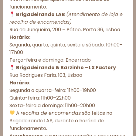
O pedido exige antecedência de ao menos 48h. Pode
funcionamento.
ser levantado em nossa loja, no LX Factory ou
solicitada entrega a domicílio nos concelhos de
Brigadeirando LAB
(Atendimento de loja e
Lisboa, Oeiras, Cascais, Amadora, Odivelas, Loures,
Consentimento de Cookies
recolha de encomendas)
Sintra, Mafra, Almada e Seixal.
Rua da Junqueira, 200 – Páteo, Porta 36, Lisboa
Para proporcionar as melhores experiências, utilizamos tecnologias
como cookies para armazenar e/ou acessar informações do
Horário:
Esgotado
dispositivo. O consentimento com essas tecnologias nos permitirá
Segunda, quarta, quinta, sexta e sábado: 10h00–
processar dados como comportamento de navegação ou IDs únicos
17h00
neste site. A não autorização ou a retirada do consentimento podem
Observações do cliente:
afetar negativamente determinados recursos e funções.
Terça-feira e domingo: Encerrado
Brigadeirando & Barzinho – LX Factory
Aceitar todos
Rua Rodrigues Faria, 103, Lisboa
Horário:
Recusar todos
Segunda a quarta-feira: 11h00–19h00
Quinta-feira: 11h00–22h00
Ver preferências
Este produto está esgotado e indisponível.
Sexta-feira a domingo: 11h00–20h00
Política de Cookies
Política de Privacidade – Brigadeirando
A
recolha de encomendas
são feitas na
Brigadeirando LAB, durante o horário de
funcionamento.
Informações Importantes
Agradecemos a sua compreensão e esperamos