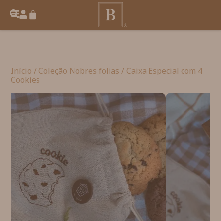
Início
/
Coleção Nobres folias
/ Caixa Especial com 4
Cookies