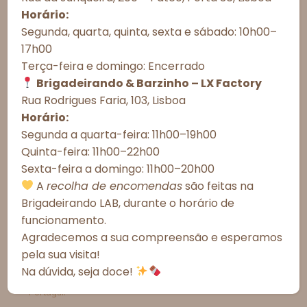
Observações do cliente:
como cookies para armazenar e/ou acessar informações do
Horário:
dispositivo. O consentimento com essas tecnologias nos permitirá
Segunda, quarta, quinta, sexta e sábado: 10h00–
processar dados como comportamento de navegação ou IDs únicos
17h00
neste site. A não autorização ou a retirada do consentimento podem
afetar negativamente determinados recursos e funções.
Terça-feira e domingo: Encerrado
Brigadeirando & Barzinho – LX Factory
Aceitar todos
Rua Rodrigues Faria, 103, Lisboa
Esgotado
Horário:
Recusar todos
Segunda a quarta-feira: 11h00–19h00
Quinta-feira: 11h00–22h00
Ver preferências
Informações Importantes
Sexta-feira a domingo: 11h00–20h00
Política de Cookies
Política de Privacidade – Brigadeirando
A
recolha de encomendas
são feitas na
Prazos de Entrega
Brigadeirando LAB, durante o horário de
Meios de Entrega
funcionamento.
Agradecemos a sua compreensão e esperamos
Alergénicos
pela sua visita!
Na dúvida, seja doce!
*As fotografias são meramente ilustrativas.
*Todos os valores incluem IVA à taxa legal em vigor em
Portugal.