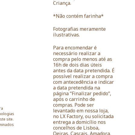
Criança.
*Não contém farinha*
Fotografias meramente
ilustrativas.
Para encomendar é
necessário realizar a
compra pelo menos até as
16h de dois dias úteis
antes da data pretendida. É
possível realizar a compra
com antecedência e indicar
a data pretendida na
página “Finalizar pedido”,
após o carrinho de
compras. Pode ser
ra
levantado em nossa loja,
nologias
no LX Factory, ou solicitada
te site.
entrega a domicílio nos
rminados
concelhos de Lisboa,
Oeiras, Cascais, Amadora,