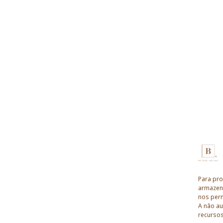
Para pro
armazena
nos perm
A não au
recursos