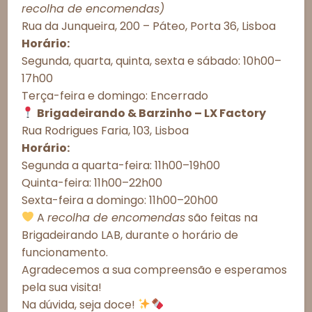
Esgotado
Consentimento de Cookies
recolha de encomendas)
Rua da Junqueira, 200 – Páteo, Porta 36, Lisboa
Para proporcionar as melhores experiências, utilizamos tecnologias
como cookies para armazenar e/ou acessar informações do
Horário:
Observações do cliente:
dispositivo. O consentimento com essas tecnologias nos permitirá
Segunda, quarta, quinta, sexta e sábado: 10h00–
processar dados como comportamento de navegação ou IDs únicos
17h00
neste site. A não autorização ou a retirada do consentimento podem
afetar negativamente determinados recursos e funções.
Terça-feira e domingo: Encerrado
Brigadeirando & Barzinho – LX Factory
Aceitar todos
Rua Rodrigues Faria, 103, Lisboa
Horário:
Este produto está esgotado e indisponível.
Recusar todos
Segunda a quarta-feira: 11h00–19h00
Quinta-feira: 11h00–22h00
Ver preferências
Sexta-feira a domingo: 11h00–20h00
Política de Cookies
Política de Privacidade – Brigadeirando
A
recolha de encomendas
são feitas na
Informações Importantes
Brigadeirando LAB, durante o horário de
Prazos de Entrega
funcionamento.
Agradecemos a sua compreensão e esperamos
Meios de Entrega
pela sua visita!
Alergénicos
Na dúvida, seja doce!