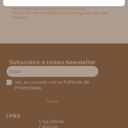
*As fotografias são meramente ilustrativas.
*Todos os valores incluem IVA à taxa legal em vigor em
Portugal.
Subscreva a nossa Newsletter
Políticas de
Sim, eu concordo com as
Privacidade
.
Enviar
Links
Loja Online
Catering