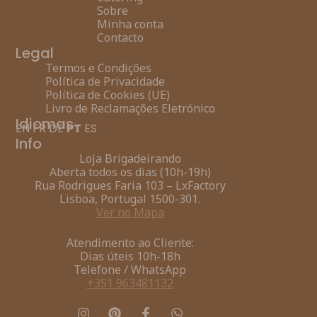
Sobre
Minha conta
Contacto
Legal
Termos e Condições
Política de Privacidade
Política de Cookies (UE)
Livro de Reclamações Eletrónico
Idiomas
EN
FR
DE
PT
ES
Info
Loja Brigadeirando
Aberta todos os dias (10h-19h)
Rua Rodrigues Faria 103 – LxFactory
Lisboa, Portugal 1500-301.
Ver no Mapa
Atendimento ao Cliente:
Dias úteis 10h-18h
Telefone / WhatsApp
+351 963481132