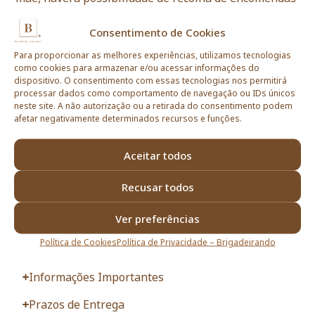
em Cascais (Av. Valbom 16) somente em 02.05,
sábado, das 16h às 17h. Para solicitar, basta
Consentimento de Cookies
mencionar isso nas informações adicionais de seu
pedido!
Para proporcionar as melhores experiências, utilizamos tecnologias
como cookies para armazenar e/ou acessar informações do
Esgotado
dispositivo. O consentimento com essas tecnologias nos permitirá
processar dados como comportamento de navegação ou IDs únicos
neste site. A não autorização ou a retirada do consentimento podem
afetar negativamente determinados recursos e funções.
Observações do cliente:
Aceitar todos
Recusar todos
Ver preferências
Esgotado
Política de Cookies
Política de Privacidade – Brigadeirando
Informações Importantes
Prazos de Entrega