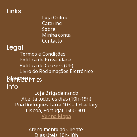
Links
Loja Online
Catering
Sobre
Minha conta
Contacto
Legal
Termos e Condições
Política de Privacidade
Política de Cookies (UE)
Livro de Reclamações Eletrónico
Idiomas
EN
FR
DE
PT
ES
Info
Loja Brigadeirando
Aberta todos os dias (10h-19h)
Rua Rodrigues Faria 103 – LxFactory
Lisboa, Portugal 1500-301.
Ver no Mapa
Atendimento ao Cliente:
Dias úteis 10h-18h