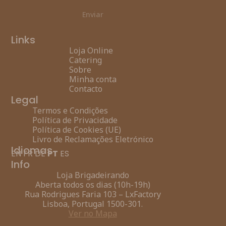
Enviar
Links
Loja Online
Catering
Sobre
Minha conta
Contacto
Legal
Termos e Condições
Política de Privacidade
Política de Cookies (UE)
Livro de Reclamações Eletrónico
Idiomas
EN
FR
DE
PT
ES
Info
Loja Brigadeirando
Aberta todos os dias (10h-19h)
Rua Rodrigues Faria 103 – LxFactory
Lisboa, Portugal 1500-301.
Ver no Mapa