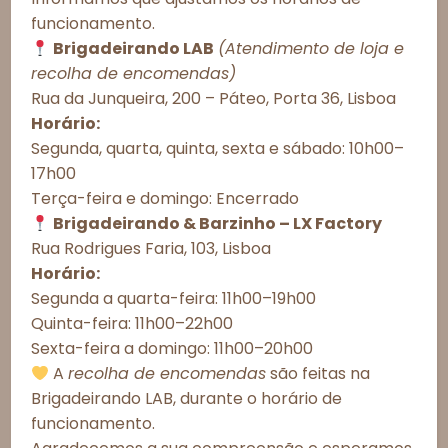
funcionamento.
O pedido exige antecedência de ao menos 48h. Pode
Brigadeirando LAB
(Atendimento de loja e
ser levantado em nossa loja, no LX Factory, ou
Consentimento de Cookies
recolha de encomendas)
solicitada entrega a domicílio nos concelhos de
Lisboa, Oeiras, Cascais, Amadora, Odivelas, Loures,
Rua da Junqueira, 200 – Páteo, Porta 36, Lisboa
Para proporcionar as melhores experiências, utilizamos tecnologias
Sintra, Mafra, Almada e Seixal.
como cookies para armazenar e/ou acessar informações do
Horário:
dispositivo. O consentimento com essas tecnologias nos permitirá
Segunda, quarta, quinta, sexta e sábado: 10h00–
processar dados como comportamento de navegação ou IDs únicos
Esgotado
17h00
neste site. A não autorização ou a retirada do consentimento podem
afetar negativamente determinados recursos e funções.
Terça-feira e domingo: Encerrado
Observações do cliente:
Brigadeirando & Barzinho – LX Factory
Aceitar todos
Rua Rodrigues Faria, 103, Lisboa
Horário:
Recusar todos
Segunda a quarta-feira: 11h00–19h00
Quinta-feira: 11h00–22h00
Ver preferências
Sexta-feira a domingo: 11h00–20h00
Esgotado
Política de Cookies
Política de Privacidade – Brigadeirando
A
recolha de encomendas
são feitas na
Brigadeirando LAB, durante o horário de
funcionamento.
Informações Importantes