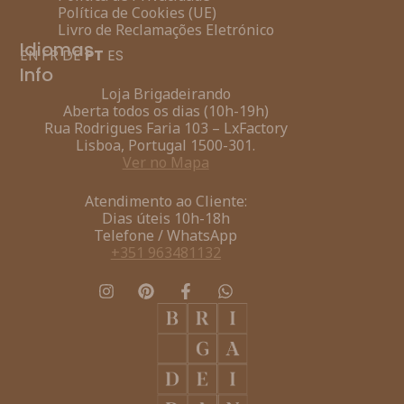
Política de Cookies (UE)
Livro de Reclamações Eletrónico
Idiomas
EN
FR
DE
PT
ES
Info
Loja Brigadeirando
Aberta todos os dias (10h-19h)
Rua Rodrigues Faria 103 – LxFactory
Lisboa, Portugal 1500-301.
Ver no Mapa
Atendimento ao Cliente:
Dias úteis 10h-18h
Telefone / WhatsApp
+351 963481132