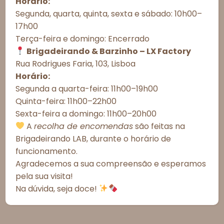
Horário:
dispositivo. O consentimento com essas tecnologias nos permitirá
Segunda, quarta, quinta, sexta e sábado: 10h00–
processar dados como comportamento de navegação ou IDs únicos
17h00
neste site. A não autorização ou a retirada do consentimento podem
afetar negativamente determinados recursos e funções.
Terça-feira e domingo: Encerrado
Brigadeirando & Barzinho – LX Factory
Aceitar todos
Esgotado
Rua Rodrigues Faria, 103, Lisboa
Horário:
Recusar todos
Segunda a quarta-feira: 11h00–19h00
Informações Importantes
Quinta-feira: 11h00–22h00
Ver preferências
Sexta-feira a domingo: 11h00–20h00
Prazos de Entrega
Política de Cookies
Política de Privacidade – Brigadeirando
A
recolha de encomendas
são feitas na
Meios de Entrega
Brigadeirando LAB, durante o horário de
funcionamento.
Alergénicos
Agradecemos a sua compreensão e esperamos
pela sua visita!
*As fotografias são meramente ilustrativas.
*Todos os valores incluem IVA à taxa legal em vigor em
Na dúvida, seja doce!
Portugal.