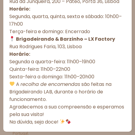
Rua da Junqueira, 200 – Páteo, Porta 36, Lisboa
Para proporcionar as melhores experiências, utilizamos tecnologias
como cookies para armazenar e/ou acessar informações do
Horário:
Observações do cliente:
dispositivo. O consentimento com essas tecnologias nos permitirá
Segunda, quarta, quinta, sexta e sábado: 10h00–
processar dados como comportamento de navegação ou IDs únicos
17h00
neste site. A não autorização ou a retirada do consentimento podem
afetar negativamente determinados recursos e funções.
Terça-feira e domingo: Encerrado
Brigadeirando & Barzinho – LX Factory
Aceitar todos
Rua Rodrigues Faria, 103, Lisboa
Esgotado
Horário:
Recusar todos
Segunda a quarta-feira: 11h00–19h00
Quinta-feira: 11h00–22h00
Ver preferências
Informações Importantes
Sexta-feira a domingo: 11h00–20h00
Política de Cookies
Política de Privacidade – Brigadeirando
A
recolha de encomendas
são feitas na
Prazos de Entrega
Brigadeirando LAB, durante o horário de
Meios de Entrega
funcionamento.
Agradecemos a sua compreensão e esperamos
Alergénicos
pela sua visita!
Na dúvida, seja doce!
*As fotografias são meramente ilustrativas.
*Todos os valores incluem IVA à taxa legal em vigor em
Portugal.