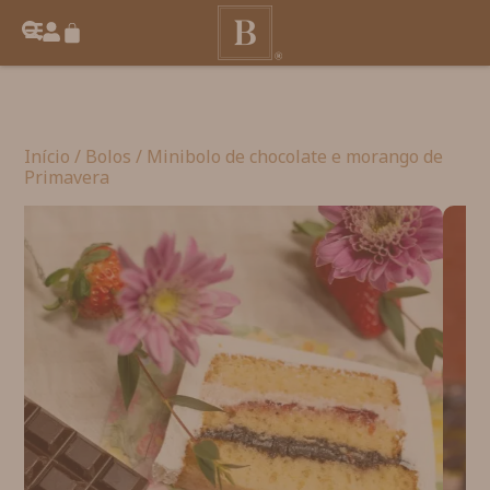
Início
/
Bolos
/ Minibolo de chocolate e morango de
Primavera