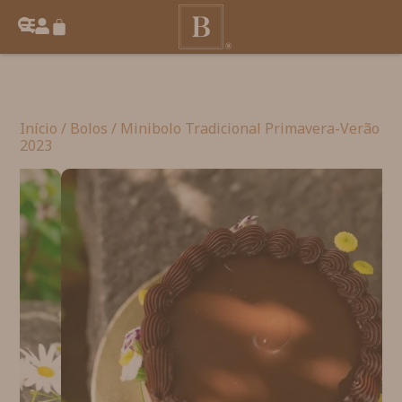
Início
/
Bolos
/ Minibolo Tradicional Primavera-Verão
2023