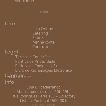
Privacidade
.
Enviar
Links
Loja Online
Catering
Sobre
Minha conta
Contacto
Legal
Termos e Condições
Política de Privacidade
Política de Cookies (UE)
Livro de Reclamações Eletrónico
Idiomas
EN
FR
DE
PT
ES
Info
Loja Brigadeirando
Aberta todos os dias (10h-19h)
Rua Rodrigues Faria 103 – LxFactory
Lisboa, Portugal 1500-301.
Ver no Mapa