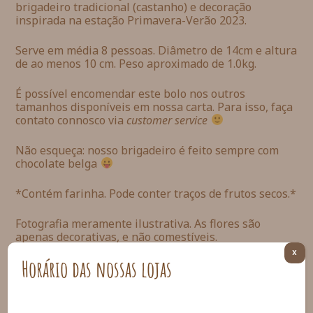
brigadeiro tradicional (castanho) e decoração
inspirada na estação Primavera-Verão 2023.
Serve em média 8 pessoas. Diâmetro de 14cm e altura
de ao menos 10 cm. Peso aproximado de 1.0kg.
É possível encomendar este bolo nos outros
tamanhos disponíveis em nossa carta. Para isso, faça
contato connosco via
customer service
Não esqueça: nosso brigadeiro é feito sempre com
chocolate belga
*Contém farinha. Pode conter traços de frutos secos.*
Fotografia meramente ilustrativa. As flores são
apenas decorativas, e não comestíveis.
X
Horário das nossas lojas
Para encomendar é necessário realizar a compra pelo
menos até as 15h de dois dias úteis antes da data
pretendida. É possível realizar a compra com
antecedência e indicar a data pretendida na página