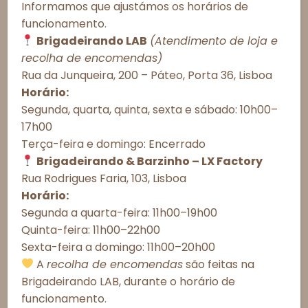
Informamos que ajustámos os horários de
“Finalizar pedido”, após o carrinho de compras. Pode
ser levantado em nossa loja, no LX Factory, ou
funcionamento.
solicitada entrega a domicílio nos concelhos de
Brigadeirando LAB
(Atendimento de loja e
Lisboa, Oeiras, Cascais, Amadora, Odivelas, Loures,
Consentimento de Cookies
recolha de encomendas)
Sintra, Mafra, Almada e Seixal entre segunda-feira e
sábado, exceto feriados.
Rua da Junqueira, 200 – Páteo, Porta 36, Lisboa
Para proporcionar as melhores experiências, utilizamos tecnologias
como cookies para armazenar e/ou acessar informações do
Horário:
Esgotado
dispositivo. O consentimento com essas tecnologias nos permitirá
Segunda, quarta, quinta, sexta e sábado: 10h00–
processar dados como comportamento de navegação ou IDs únicos
17h00
neste site. A não autorização ou a retirada do consentimento podem
afetar negativamente determinados recursos e funções.
Terça-feira e domingo: Encerrado
Observações do cliente:
Brigadeirando & Barzinho – LX Factory
Aceitar todos
Rua Rodrigues Faria, 103, Lisboa
Horário:
Recusar todos
Segunda a quarta-feira: 11h00–19h00
Quinta-feira: 11h00–22h00
Ver preferências
Este produto está esgotado e indisponível.
Sexta-feira a domingo: 11h00–20h00
Política de Cookies
Política de Privacidade – Brigadeirando
A
recolha de encomendas
são feitas na
Brigadeirando LAB, durante o horário de
funcionamento.