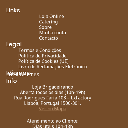
Links
Loja Online
Catering
Sobre
Minha conta
Contacto
Legal
Termos e Condições
Política de Privacidade
Política de Cookies (UE)
Livro de Reclamações Eletrónico
Idiomas
EN
FR
DE
PT
ES
Info
Loja Brigadeirando
Aberta todos os dias (10h-19h)
Rua Rodrigues Faria 103 – LxFactory
Lisboa, Portugal 1500-301.
Ver no Mapa
Atendimento ao Cliente:
Dias úteis 10h-18h