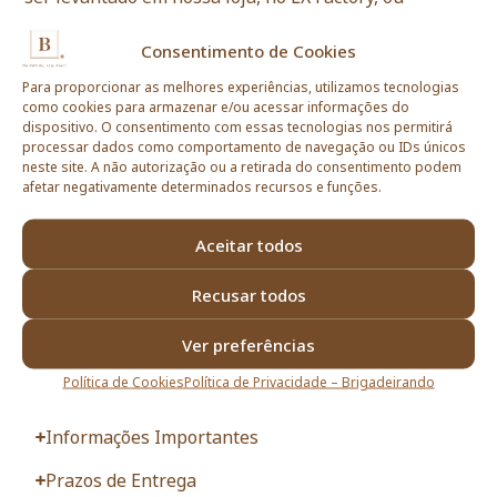
solicitada entrega a domicílio nos concelhos de
Lisboa, Oeiras, Cascais, Amadora, Odivelas, Loures,
Consentimento de Cookies
Sintra, Mafra, Almada e Seixal entre segunda-feira e
sábado, exceto feriados.
Para proporcionar as melhores experiências, utilizamos tecnologias
como cookies para armazenar e/ou acessar informações do
Esgotado
dispositivo. O consentimento com essas tecnologias nos permitirá
processar dados como comportamento de navegação ou IDs únicos
neste site. A não autorização ou a retirada do consentimento podem
afetar negativamente determinados recursos e funções.
Observações do cliente:
Aceitar todos
Recusar todos
Ver preferências
Esgotado
Política de Cookies
Política de Privacidade – Brigadeirando
Informações Importantes
Prazos de Entrega