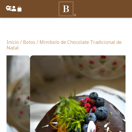
Início
/
Bolos
/ Minibolo de Chocolate Tradicional de
Natal