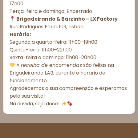
17h00
neste site. A não autorização ou a retirada do consentimento podem
afetar negativamente determinados recursos e funções.
Terça-feira e domingo: Encerrado
Esgotado
Brigadeirando & Barzinho – LX Factory
Aceitar todos
Rua Rodrigues Faria, 103, Lisboa
Horário:
Informações Importantes
Recusar todos
Segunda a quarta-feira: 11h00–19h00
Prazos de Entrega
Quinta-feira: 11h00–22h00
Ver preferências
Sexta-feira a domingo: 11h00–20h00
Meios de Entrega
Política de Cookies
Política de Privacidade – Brigadeirando
A
recolha de encomendas
são feitas na
Alergénicos
Brigadeirando LAB, durante o horário de
funcionamento.
*As fotografias são meramente ilustrativas.
Agradecemos a sua compreensão e esperamos
*Todos os valores incluem IVA à taxa legal em vigor em
Portugal.
pela sua visita!
Na dúvida, seja doce!