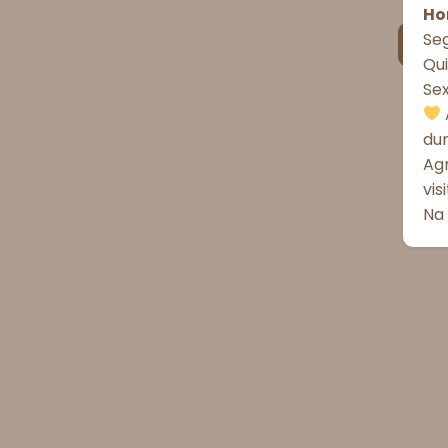
Ho
Seg
Qui
Se
du
Ag
vis
Na 