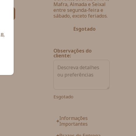
Mafra, Almada e Seixal
entre segunda-feira e
ias
sábado, exceto feriados.
Esgotado
B,
Observações do
cliente:
Esgotado
Informações
Importantes
Prazos de Entrega