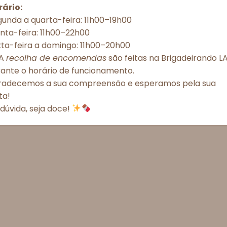
rário:
unda a quarta-feira: 11h00–19h00
Aceitar todos
Recusar todos
Ver preferênc
nta-feira: 11h00–22h00
xta-feira a domingo: 11h00–20h00
Política de Cookies
Política de Privacidade – Brigadeirando
A
recolha de encomendas
são feitas na Brigadeirando LA
rante o horário de funcionamento.
radecemos a sua compreensão e esperamos pela sua
ita!
dúvida, seja doce!