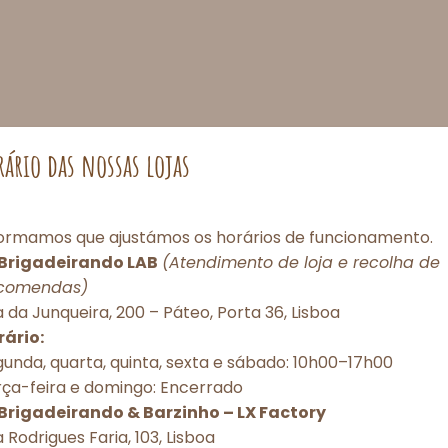
rário das nossas lojas
formamos que ajustámos os horários de funcionamento.
Brigadeirando LAB
(Atendimento de loja e recolha de
comendas)
Consentimento de Cookies
 da Junqueira, 200 – Páteo, Porta 36, Lisboa
rário:
porcionar as melhores experiências, utilizamos tecnologias como cookies pa
unda, quarta, quinta, sexta e sábado: 10h00–17h00
r e/ou acessar informações do dispositivo. O consentimento com essas tec
rça-feira e domingo: Encerrado
itirá processar dados como comportamento de navegação ou IDs únicos nes
torização ou a retirada do consentimento podem afetar negativamente dete
Brigadeirando & Barzinho – LX Factory
 e funções.
 Rodrigues Faria, 103, Lisboa