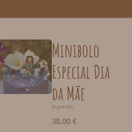
Minibolo
Especial Dia
da Mãe
Esgotado
38,00
€