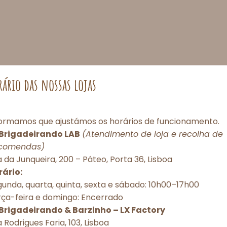
rário das nossas lojas
formamos que ajustámos os horários de funcionamento.
Brigadeirando LAB
(Atendimento de loja e recolha de
comendas)
Consentimento de Cookies
 da Junqueira, 200 – Páteo, Porta 36, Lisboa
rário:
porcionar as melhores experiências, utilizamos tecnologias como cookies pa
unda, quarta, quinta, sexta e sábado: 10h00–17h00
r e/ou acessar informações do dispositivo. O consentimento com essas tec
rça-feira e domingo: Encerrado
itirá processar dados como comportamento de navegação ou IDs únicos nes
torização ou a retirada do consentimento podem afetar negativamente dete
Brigadeirando & Barzinho – LX Factory
 e funções.
 Rodrigues Faria, 103, Lisboa