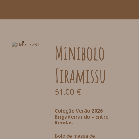
Minibolo
Tiramissu
51,00
€
Coleção Verão 2026
Brigadeirando – Entre
Rendas
Bolo de massa de