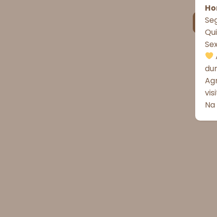
Ho
Seg
Qui
Se
du
Ag
vis
Na 