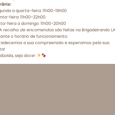
rário:
unda a quarta-feira: 11h00–19h00
Aceitar todos
Recusar todos
Ver preferênc
nta-feira: 11h00–22h00
xta-feira a domingo: 11h00–20h00
Política de Cookies
Política de Privacidade – Brigadeirando
A
recolha de encomendas
são feitas na Brigadeirando LA
rante o horário de funcionamento.
radecemos a sua compreensão e esperamos pela sua
ita!
dúvida, seja doce!