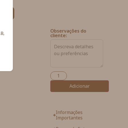
ias
Observações do
B,
cliente:
Adicionar
Informações
Importantes