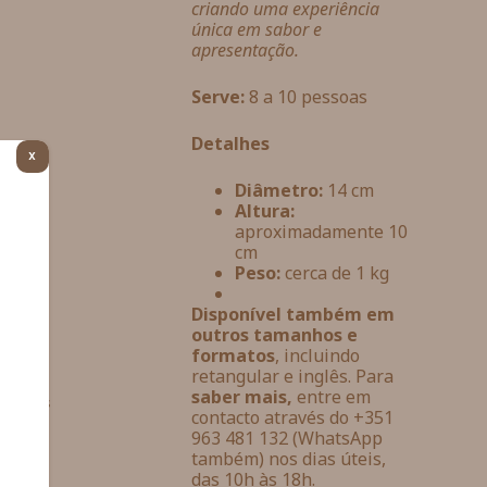
criando uma experiência
única em sabor e
apresentação.
Serve:
8 a 10 pessoas
Detalhes
X
Diâmetro:
14 cm
Altura:
aproximadamente 10
cm
Peso:
cerca de 1 kg
Disponível também em
outros tamanhos e
formatos
, incluindo
retangular e inglês. Para
ra
saber mais,
entre em
nologias
contacto através do +351
te site.
963 481 132 (WhatsApp
rminados
também) nos dias úteis,
das 10h às 18h.