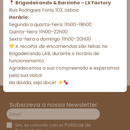
Informações Importantes
Brigadeirando & Barzinho – LX Factory
Aceitar todos
Rua Rodrigues Faria, 103, Lisboa
Prazos de Entrega
Horário:
Recusar todos
Segunda a quarta-feira: 11h00–19h00
Meios de Entrega
Quinta-feira: 11h00–22h00
Ver preferências
Alergénicos
Sexta-feira a domingo: 11h00–20h00
Política de Cookies
Política de Privacidade – Brigadeirando
A
recolha de encomendas
são feitas na
*As fotografias são meramente ilustrativas.
Brigadeirando LAB, durante o horário de
*Todos os valores incluem IVA à taxa legal em vigor em
Portugal.
funcionamento.
Agradecemos a sua compreensão e esperamos
pela sua visita!
Na dúvida, seja doce!
Subscreva a nossa Newsletter
Políticas de
Sim, eu concordo com as