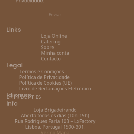
Privacidade
.
Enviar
Links
Loja Online
Catering
Sobre
Minha conta
Contacto
Legal
Termos e Condições
Política de Privacidade
Política de Cookies (UE)
Livro de Reclamações Eletrónico
Idiomas
EN
FR
DE
PT
ES
Info
Loja Brigadeirando
Aberta todos os dias (10h-19h)
Rua Rodrigues Faria 103 – LxFactory
Lisboa, Portugal 1500-301.
Ver no Mapa