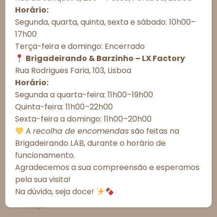
Observações do cliente:
como cookies para armazenar e/ou acessar informações do
Horário:
dispositivo. O consentimento com essas tecnologias nos permitirá
Segunda, quarta, quinta, sexta e sábado: 10h00–
processar dados como comportamento de navegação ou IDs únicos
17h00
neste site. A não autorização ou a retirada do consentimento podem
afetar negativamente determinados recursos e funções.
Terça-feira e domingo: Encerrado
Brigadeirando & Barzinho – LX Factory
Aceitar todos
Rua Rodrigues Faria, 103, Lisboa
Esgotado
Horário:
Recusar todos
Segunda a quarta-feira: 11h00–19h00
Quinta-feira: 11h00–22h00
Ver preferências
Informações Importantes
Sexta-feira a domingo: 11h00–20h00
Política de Cookies
Política de Privacidade – Brigadeirando
A
recolha de encomendas
são feitas na
Prazos de Entrega
Brigadeirando LAB, durante o horário de
Meios de Entrega
funcionamento.
Agradecemos a sua compreensão e esperamos
Alergénicos
pela sua visita!
Na dúvida, seja doce!
*As fotografias são meramente ilustrativas.
*Todos os valores incluem IVA à taxa legal em vigor em
Portugal.