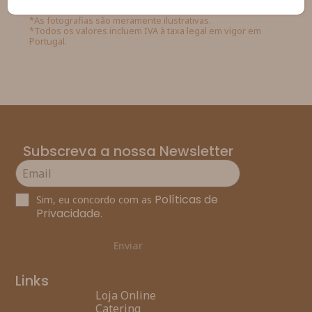
*As fotografias são meramente ilustrativas.
*Todos os valores incluem IVA à taxa legal em vigor em
Portugal.
Subscreva a nossa Newsletter
Políticas de
Sim, eu concordo com as
Privacidade
.
Enviar
Links
Loja Online
Catering