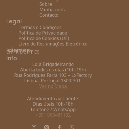
Sobre
Minha conta
Contacto
Legal
Termos e Condições
Política de Privacidade
Política de Cookies (UE)
Livro de Reclamações Eletrónico
Idiomas
EN
FR
DE
PT
ES
Info
Loja Brigadeirando
Aberta todos os dias (10h-19h)
Rua Rodrigues Faria 103 – LxFactory
Lisboa, Portugal 1500-301.
Ver no Mapa
Atendimento ao Cliente:
Dias úteis 10h-18h
Telefone / WhatsApp
+351 963481132