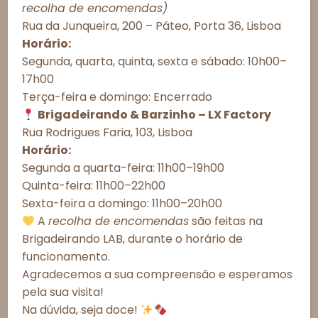
Esgotado
Consentimento de Cookies
recolha de encomendas)
Rua da Junqueira, 200 – Páteo, Porta 36, Lisboa
Para proporcionar as melhores experiências, utilizamos tecnologias
como cookies para armazenar e/ou acessar informações do
Horário:
Observações do cliente:
dispositivo. O consentimento com essas tecnologias nos permitirá
Segunda, quarta, quinta, sexta e sábado: 10h00–
processar dados como comportamento de navegação ou IDs únicos
17h00
neste site. A não autorização ou a retirada do consentimento podem
afetar negativamente determinados recursos e funções.
Terça-feira e domingo: Encerrado
Brigadeirando & Barzinho – LX Factory
Aceitar todos
Rua Rodrigues Faria, 103, Lisboa
Este produto está esgotado e indisponível.
Horário:
Recusar todos
Segunda a quarta-feira: 11h00–19h00
Quinta-feira: 11h00–22h00
Ver preferências
Sexta-feira a domingo: 11h00–20h00
Política de Cookies
Política de Privacidade – Brigadeirando
A
recolha de encomendas
são feitas na
Informações Importantes
Brigadeirando LAB, durante o horário de
Prazos de Entrega
funcionamento.
Agradecemos a sua compreensão e esperamos
Meios de Entrega
pela sua visita!
Alergénicos
Na dúvida, seja doce!