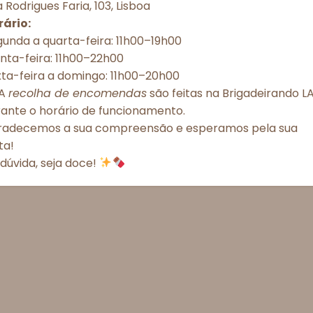
 Rodrigues Faria, 103, Lisboa
rário:
unda a quarta-feira: 11h00–19h00
Aceitar todos
Recusar todos
Ver preferênc
nta-feira: 11h00–22h00
xta-feira a domingo: 11h00–20h00
Política de Cookies
Política de Privacidade – Brigadeirando
A
recolha de encomendas
são feitas na Brigadeirando LA
rante o horário de funcionamento.
radecemos a sua compreensão e esperamos pela sua
ita!
dúvida, seja doce!