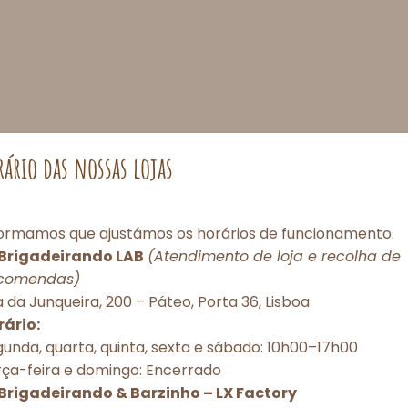
rário das nossas lojas
formamos que ajustámos os horários de funcionamento.
Brigadeirando LAB
(Atendimento de loja e recolha de
comendas)
Consentimento de Cookies
 da Junqueira, 200 – Páteo, Porta 36, Lisboa
rário:
porcionar as melhores experiências, utilizamos tecnologias como cookies pa
unda, quarta, quinta, sexta e sábado: 10h00–17h00
r e/ou acessar informações do dispositivo. O consentimento com essas tec
rça-feira e domingo: Encerrado
itirá processar dados como comportamento de navegação ou IDs únicos nes
torização ou a retirada do consentimento podem afetar negativamente dete
Brigadeirando & Barzinho – LX Factory
 e funções.