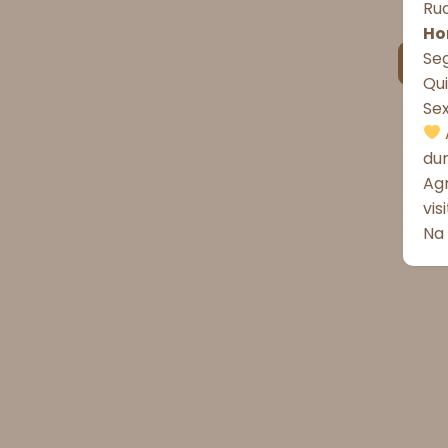
Rua
Ho
Seg
Qui
Se
du
Ag
vis
Na 