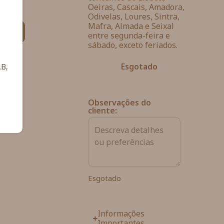
Oeiras, Cascais, Amadora,
Odivelas, Loures, Sintra,
Mafra, Almada e Seixal
ias
entre segunda-feira e
sábado, exceto feriados.
B,
Esgotado
Observações do
cliente:
Esgotado
Informações
Importantes