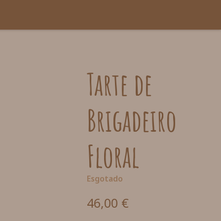
Tarte de
Brigadeiro
Floral
Esgotado
46,00
€