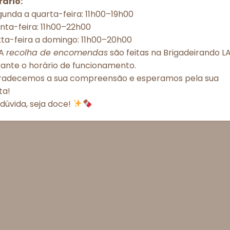
rário:
unda a quarta-feira: 11h00–19h00
Aceitar todos
Recusar todos
Ver preferênc
nta-feira: 11h00–22h00
xta-feira a domingo: 11h00–20h00
Política de Cookies
Política de Privacidade – Brigadeirando
A
recolha de encomendas
são feitas na Brigadeirando LA
rante o horário de funcionamento.
radecemos a sua compreensão e esperamos pela sua
ita!
dúvida, seja doce!