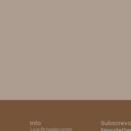
Info
Subscreva
Loja Brigadeirando
Newslette