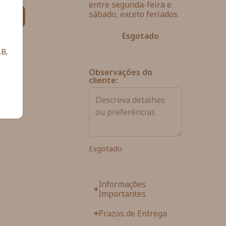
entre segunda-feira e
sábado, exceto feriados.
ias
Esgotado
B,
Observações do
cliente:
Esgotado
Informações
Importantes
Prazos de Entrega