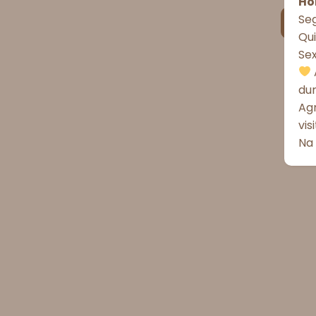
Ho
Seg
Qui
Se
du
Ag
vis
Na 