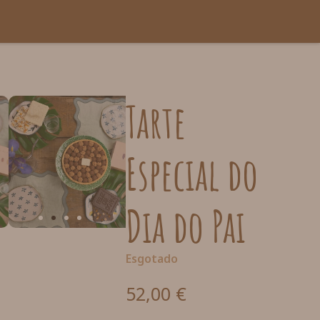
Tarte
Especial do
Dia do Pai
Esgotado
52,00
€