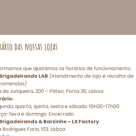
rário das nossas lojas
formamos que ajustámos os horários de funcionamento.
Brigadeirando LAB
(Atendimento de loja e recolha de
comendas)
Consentimento de Cookies
 da Junqueira, 200 – Páteo, Porta 36, Lisboa
rário:
porcionar as melhores experiências, utilizamos tecnologias como cookies pa
unda, quarta, quinta, sexta e sábado: 10h00–17h00
r e/ou acessar informações do dispositivo. O consentimento com essas tec
rça-feira e domingo: Encerrado
itirá processar dados como comportamento de navegação ou IDs únicos nes
torização ou a retirada do consentimento podem afetar negativamente dete
Brigadeirando & Barzinho – LX Factory
 e funções.
 Rodrigues Faria, 103, Lisboa