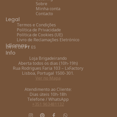
Sobre
Minha conta
Contacto
Legal
Termos e Condições
Política de Privacidade
Política de Cookies (UE)
Livro de Reclamações Eletrónico
Idiomas
EN
FR
DE
PT
ES
Info
Loja Brigadeirando
Aberta todos os dias (10h-19h)
Rua Rodrigues Faria 103 – LxFactory
Lisboa, Portugal 1500-301.
Ver no Mapa
Atendimento ao Cliente:
Dias úteis 10h-18h
Telefone / WhatsApp
+351 963481132