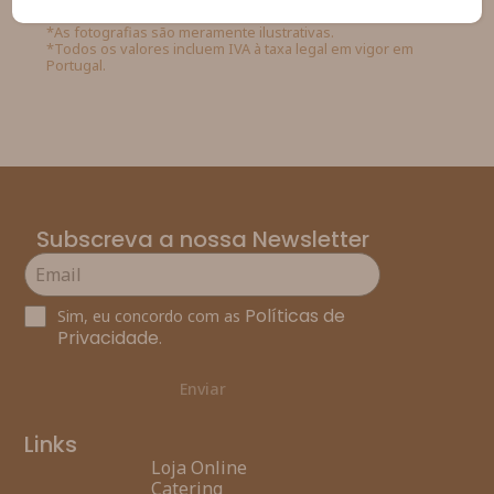
*As fotografias são meramente ilustrativas.
*Todos os valores incluem IVA à taxa legal em vigor em
Portugal.
Subscreva a nossa Newsletter
Políticas de
Sim, eu concordo com as
Privacidade
.
Enviar
Links
Loja Online
Catering