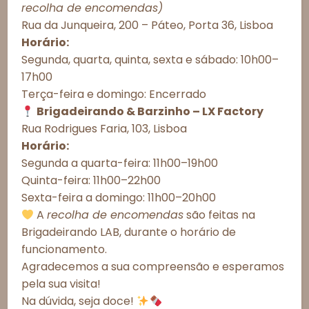
Consentimento de Cookies
recolha de encomendas)
Esgotado
Rua da Junqueira, 200 – Páteo, Porta 36, Lisboa
Para proporcionar as melhores experiências, utilizamos tecnologias
como cookies para armazenar e/ou acessar informações do
Horário:
dispositivo. O consentimento com essas tecnologias nos permitirá
Segunda, quarta, quinta, sexta e sábado: 10h00–
processar dados como comportamento de navegação ou IDs únicos
Observações do cliente:
17h00
neste site. A não autorização ou a retirada do consentimento podem
afetar negativamente determinados recursos e funções.
Terça-feira e domingo: Encerrado
Brigadeirando & Barzinho – LX Factory
Aceitar todos
Rua Rodrigues Faria, 103, Lisboa
Horário:
Recusar todos
Segunda a quarta-feira: 11h00–19h00
Esgotado
Quinta-feira: 11h00–22h00
Ver preferências
Sexta-feira a domingo: 11h00–20h00
Política de Cookies
Política de Privacidade – Brigadeirando
A
recolha de encomendas
são feitas na
Informações Importantes
Brigadeirando LAB, durante o horário de
Prazos de Entrega
funcionamento.
Agradecemos a sua compreensão e esperamos
Meios de Entrega
pela sua visita!
Alergénicos
Na dúvida, seja doce!