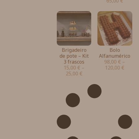
65,00
€
Brigadeiro
Bolo
de pote – Kit
Alfanumérico
3 frascos
98,00
€
–
15,00
€
–
120,00
€
25,00
€