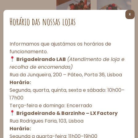
X
Horário das nossas lojas
Micropavlova
Minipavlovas
s – Conjunto
– Conjunto
Informamos que ajustámos os horários de
de 10
de 4
funcionamento.
unidades
unidades
30,00
€
24,00
€
Brigadeirando LAB
(Atendimento de loja e
Consentimento de Cookies
recolha de encomendas)
Rua da Junqueira, 200 – Páteo, Porta 36, Lisboa
Para proporcionar as melhores experiências, utilizamos tecnologias
como cookies para armazenar e/ou acessar informações do
Horário:
dispositivo. O consentimento com essas tecnologias nos permitirá
Segunda, quarta, quinta, sexta e sábado: 10h00–
processar dados como comportamento de navegação ou IDs únicos
17h00
neste site. A não autorização ou a retirada do consentimento podem
afetar negativamente determinados recursos e funções.
Terça-feira e domingo: Encerrado
Frasco de
Microtarte –
Brigadeirando & Barzinho – LX Factory
minibrigadei
Conjunto de
Aceitar todos
ros
9 unidades
Rua Rodrigues Faria, 103, Lisboa
25,00
€
–
22,50
€
–
Horário:
35,00
€
27,00
€
Recusar todos
Segunda a quarta-feira: 11h00–19h00