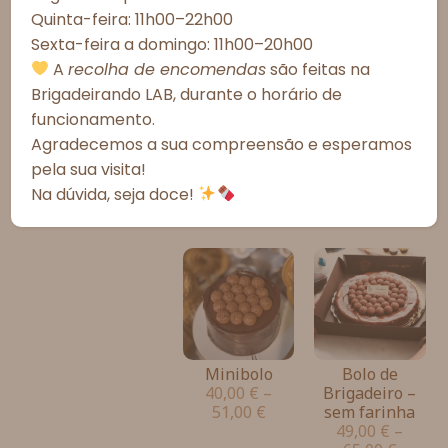
Quinta-feira: 11h00–22h00
Ver preferências
Sexta-feira a domingo: 11h00–20h00
Política de Cookies
Política de Privacidade – Brigadeirando
A
recolha de encomendas
são feitas na
Brigadeirando LAB, durante o horário de
funcionamento.
Bolo Coração
Bolo grande
Agradecemos a sua compreensão e esperamos
46,00
€
–
78,00
€
–
pela sua visita!
61,00
€
97,00
€
Na dúvida, seja doce!
Minibolo
Bolo de
40,00
€
–
Brigadeiro –
51,00
€
sem farinha
49,00
€
–