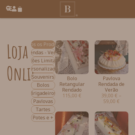
Loja
Todos os Produtos
Entre Rendas - Verão 2026
Edições Limitadas
Online
Personalizados
Souvenirs
Bolo
Pavlova
Retangular
Rendada de
Bolos
Rendado
Verão
Brigadeiros
115,00
€
39,00
€
–
59,00
€
Pavlovas
Tartes
Potes e +