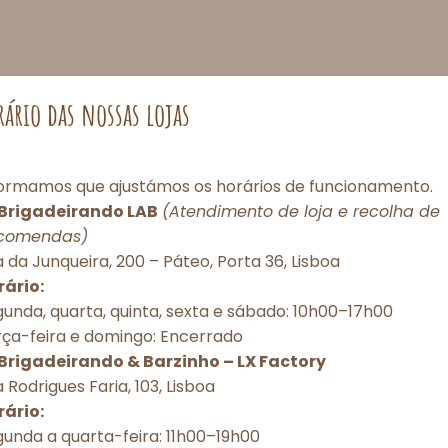
rário das nossas lojas
formamos que ajustámos os horários de funcionamento.
Brigadeirando LAB
(Atendimento de loja e recolha de
comendas)
Consentimento de Cookies
 da Junqueira, 200 – Páteo, Porta 36, Lisboa
rário:
porcionar as melhores experiências, utilizamos tecnologias como cookies pa
unda, quarta, quinta, sexta e sábado: 10h00–17h00
r e/ou acessar informações do dispositivo. O consentimento com essas tec
rça-feira e domingo: Encerrado
itirá processar dados como comportamento de navegação ou IDs únicos nes
torização ou a retirada do consentimento podem afetar negativamente dete
Brigadeirando & Barzinho – LX Factory
 e funções.
 Rodrigues Faria, 103, Lisboa
rário:
unda a quarta-feira: 11h00–19h00
Aceitar todos
Recusar todos
Ver preferênc