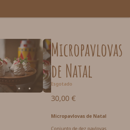
Micropavlovas
de Natal
Esgotado
30,00
€
Micropavlovas de Natal
Conjunto de dez pavlovas