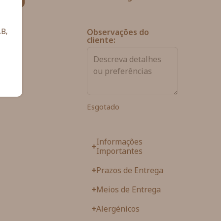
B,
Observações do
cliente:
Esgotado
Informações
Importantes
Prazos de Entrega
Meios de Entrega
Alergénicos