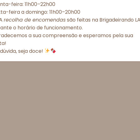
nta-feira: 11h00–22h00
xta-feira a domingo: 11h00–20h00
Política de Cookies
Política de Privacidade – Brigadeirando
A
recolha de encomendas
são feitas na Brigadeirando LA
rante o horário de funcionamento.
radecemos a sua compreensão e esperamos pela sua
ita!
dúvida, seja doce!