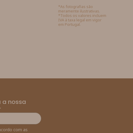
*As fotografias são
meramente ilustrativas.
*Todos os valores incluem
IVA à taxa legal em vigor
em Portugal.
 a nossa
r
ncordo com as