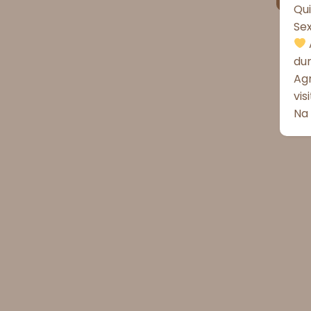
Qui
Se
du
Ag
vis
Na 