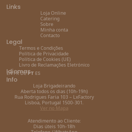
Links
Loja Online
Catering
Sobre
Minha conta
Contacto
Legal
Termos e Condições
Política de Privacidade
Política de Cookies (UE)
Livro de Reclamações Eletrónico
Idiomas
EN
FR
DE
PT
ES
Info
Loja Brigadeirando
Aberta todos os dias (10h-19h)
Rua Rodrigues Faria 103 – LxFactory
Lisboa, Portugal 1500-301.
Ver no Mapa
Atendimento ao Cliente:
Dias úteis 10h-18h
Telefone / WhatsApp