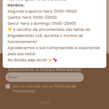
Meios de Entrega
Horário:
Recusar todos
Segunda a quarta-feira: 11h00–19h00
Alergénicos
Quinta-feira: 11h00–22h00
Ver preferências
Sexta-feira a domingo: 11h00–20h00
*As fotografias são meramente ilustrativas.
*Todos os valores incluem IVA à taxa legal em vigor em
Política de Cookies
Política de Privacidade – Brigadeirando
A
recolha de encomendas
são feitas na
Portugal.
Brigadeirando LAB, durante o horário de
funcionamento.
Agradecemos a sua compreensão e esperamos
pela sua visita!
Na dúvida, seja doce!
Subscreva a nossa Newsletter
Políticas de
Sim, eu concordo com as
Privacidade
.
Enviar