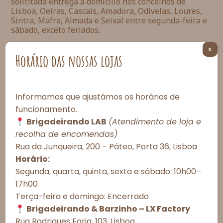
solicitada entrega a domicílio nos concelhos de
Lisboa, Oeiras, Cascais, Amadora, Odivelas, Loures,
Sintra, Mafra, Almada e Seixal entre segunda-feira e
sábado, exceto feriados.
X
Esgotado
Horário das nossas lojas
Observações do cliente:
Informamos que ajustámos os horários de
funcionamento.
Brigadeirando LAB
(Atendimento de loja e
Consentimento de Cookies
recolha de encomendas)
Rua da Junqueira, 200 – Páteo, Porta 36, Lisboa
Para proporcionar as melhores experiências, utilizamos tecnologias
Esgotado
como cookies para armazenar e/ou acessar informações do
Horário:
dispositivo. O consentimento com essas tecnologias nos permitirá
Segunda, quarta, quinta, sexta e sábado: 10h00–
processar dados como comportamento de navegação ou IDs únicos
17h00
neste site. A não autorização ou a retirada do consentimento podem
Informações Importantes
afetar negativamente determinados recursos e funções.
Terça-feira e domingo: Encerrado
Brigadeirando & Barzinho – LX Factory
Prazos de Entrega
Aceitar todos
Rua Rodrigues Faria, 103, Lisboa