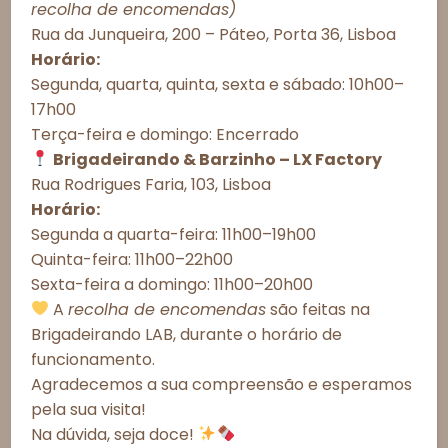
Consentimento de Cookies
recolha de encomendas)
Esgotado
Rua da Junqueira, 200 – Páteo, Porta 36, Lisboa
Para proporcionar as melhores experiências, utilizamos tecnologias
como cookies para armazenar e/ou acessar informações do
Horário:
dispositivo. O consentimento com essas tecnologias nos permitirá
Segunda, quarta, quinta, sexta e sábado: 10h00–
processar dados como comportamento de navegação ou IDs únicos
Observações do cliente:
17h00
neste site. A não autorização ou a retirada do consentimento podem
afetar negativamente determinados recursos e funções.
Terça-feira e domingo: Encerrado
Brigadeirando & Barzinho – LX Factory
Aceitar todos
Rua Rodrigues Faria, 103, Lisboa
Horário:
Recusar todos
Segunda a quarta-feira: 11h00–19h00
Esgotado
Quinta-feira: 11h00–22h00
Ver preferências
Sexta-feira a domingo: 11h00–20h00
Política de Cookies
Política de Privacidade – Brigadeirando
Informações Importantes
A
recolha de encomendas
são feitas na
Brigadeirando LAB, durante o horário de
Prazos de Entrega
funcionamento.
Agradecemos a sua compreensão e esperamos
Meios de Entrega
pela sua visita!
Alergénicos
Na dúvida, seja doce!