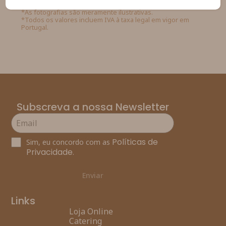
*As fotografias são meramente ilustrativas.
*Todos os valores incluem IVA à taxa legal em vigor em
Portugal.
Subscreva a nossa Newsletter
Políticas de
Sim, eu concordo com as
Privacidade
.
Enviar
Links
Loja Online
Catering