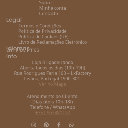
Sobre
Minha conta
Contacto
Legal
Termos e Condições
Política de Privacidade
Política de Cookies (UE)
Livro de Reclamações Eletrónico
Idiomas
EN
FR
DE
PT
ES
Info
Loja Brigadeirando
Aberta todos os dias (10h-19h)
Rua Rodrigues Faria 103 – LxFactory
Lisboa, Portugal 1500-301.
Ver no Mapa
Atendimento ao Cliente:
Dias úteis 10h-18h
Telefone / WhatsApp
+351 963481132